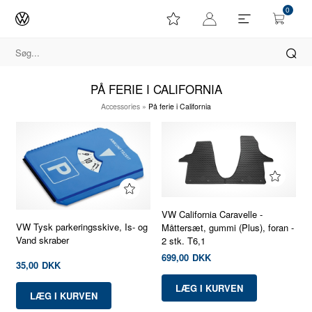
0
PÅ FERIE I CALIFORNIA
Accessories
»
På ferie i California
VW California Caravelle -
VW Tysk parkeringsskive, Is- og
Måttersæt, gummi (Plus), foran -
Vand skraber
2 stk. T6,1
699,00
DKK
35,00
DKK