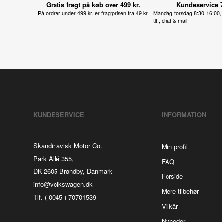
Gratis fragt på køb over 499 kr.
Kundeservice 
På ordrer under 499 kr. er fragtprisen fra 49 kr.
Mandag-torsdag 8:30-16:00, 
tlf., chat & mail
KUNDESERVICE
INFORMATION
Skandinavisk Motor Co.
Min profil
Park Allé 355,
FAQ
DK-2605 Brøndby, Danmark
Forside
info@volkswagen.dk
Mere tilbehør
Tlf. ( 0045 ) 70701539
Vilkår
Nyheder