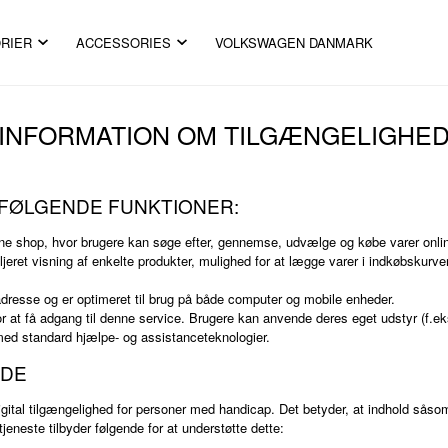
RIER
ACCESSORIES
VOLKSWAGEN DANMARK
INFORMATION OM TILGÆNGELIGHE
 FØLGENDE FUNKTIONER:
line shop, hvor brugere kan søge efter, gennemse, udvælge og købe varer online
jeret visning af enkelte produkter, mulighed for at lægge varer i indkøbskurve
adresse og er optimeret til brug på både computer og mobile enheder.
 at få adgang til denne service. Brugere kan anvende deres eget udstyr (f.eks. 
 med standard hjælpe- og assistanceteknologier.
IDE
 digital tilgængelighed for personer med handicap. Det betyder, at indhold sås
jeneste tilbyder følgende for at understøtte dette: