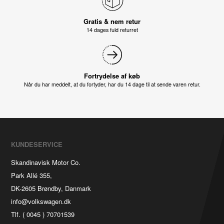
Gratis & nem retur
14 dages fuld returret
Fortrydelse af køb
Når du har meddelt, at du fortyder, har du 14 dage til at sende varen retur.
KUNDESERVICE
Skandinavisk Motor Co.
Park Allé 355,
DK-2605 Brøndby, Danmark
info@volkswagen.dk
Tlf. ( 0045 ) 70701539