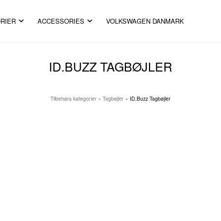
RIER
ACCESSORIES
VOLKSWAGEN DANMARK
ID.BUZZ TAGBØJLER
Tilbehørs kategorier
»
Tagbøjler
»
ID.Buzz Tagbøjler