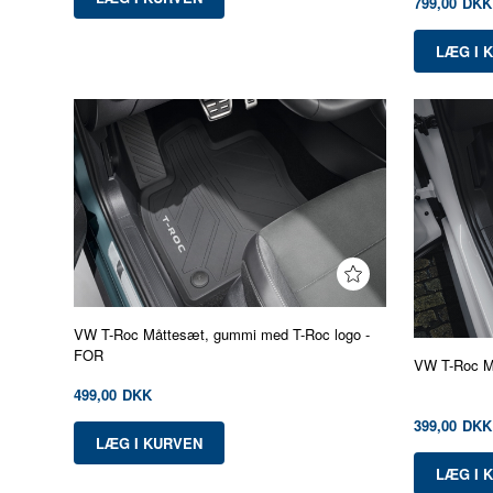
799,00
DKK
VW T-Roc Måttesæt, gummi med T-Roc logo -
FOR
VW T-Roc Må
499,00
DKK
399,00
DKK