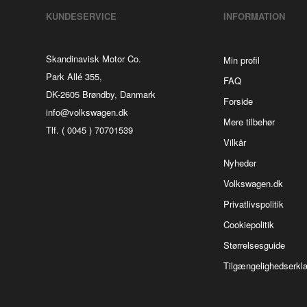
KUNDESERVICE
INFORMATION
Skandinavisk Motor Co.
Min profil
Park Allé 355,
FAQ
DK-2605 Brøndby, Danmark
Forside
info@volkswagen.dk
Mere tilbehør
Tlf. ( 0045 ) 70701539
Vilkår
Nyheder
Volkswagen.dk
Privatlivspolitik
Cookiepolitik
Størrelsesguide
Tilgængelighedserkl