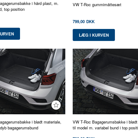
gagerumsbakke i hård plast, m.
VW T-Roc gummimåttesæt
d, top position
799,00
DKK
gagerumsbakke i blødt materiale,
VW T-Roc Bagagerumsbakke i blødt 
. dyb bagagerumsbund
til model m. variabel bund i top posit