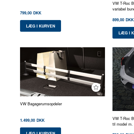
VW T-Roc Ba
variabel bun
799,00
DKK
899,00
DKK
VW Bagagerumsopdeler
VW T-Roc Ba
1.499,00
DKK
til model m