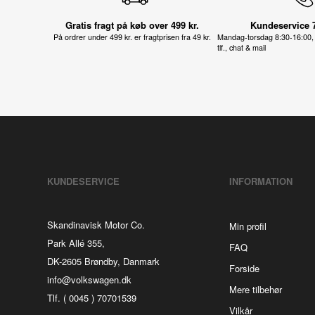
Gratis fragt på køb over 499 kr.
Kundeservice 
På ordrer under 499 kr. er fragtprisen fra 49 kr.
Mandag-torsdag 8:30-16:00, 
tlf., chat & mail
KUNDESERVICE
INFORMATION
Skandinavisk Motor Co.
Min profil
Park Allé 355,
FAQ
DK-2605 Brøndby, Danmark
Forside
info@volkswagen.dk
Mere tilbehør
Tlf. ( 0045 ) 70701539
Vilkår