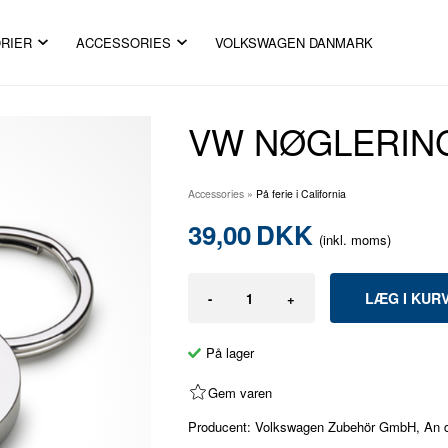
RIER
ACCESSORIES
VOLKSWAGEN DANMARK
VW NØGLERING
Accessories
»
På ferie i California
39,00
DKK
(inkl. moms)
-
+
På lager
Gem varen
Producent: Volkswagen Zubehör GmbH, An der