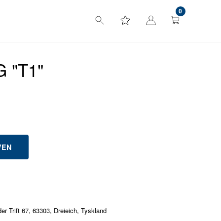
0
 "T1"
 Trift 67, 63303, Dreieich, Tyskland