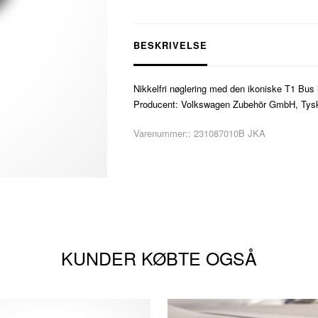
BESKRIVELSE
Nikkelfri nøglering med den ikoniske T1 Bus 
Producent: Volkswagen Zubehör GmbH, Tyskla
Varenummer::
231087010B JKA
KUNDER KØBTE OGSÅ