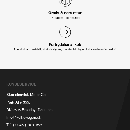
Gratis & nem retur
14 dages fuld returret
Fortrydelse af køb
Når du har meddelt, at du fortyder, har du 14 dage til at sende varen retur.
KUNDESERVICE
Skandinavisk Motor Co.
Park Allé 355,
DK-2605 Brøndby, Danmark
info@volkswagen.dk
Tlf. ( 0045 ) 70701539