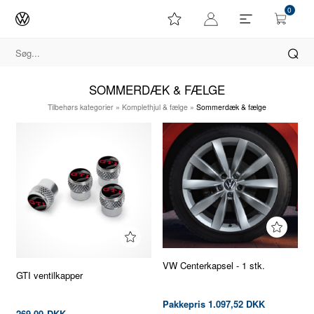
0
SOMMERDÆK & FÆLGE
Tilbehørs kategorier
»
Komplethjul & fælge
»
Sommerdæk & fælge
VW Centerkapsel - 1 stk.
GTI ventilkapper
Pakkepris 1.097,52 DKK
269,00
DKK