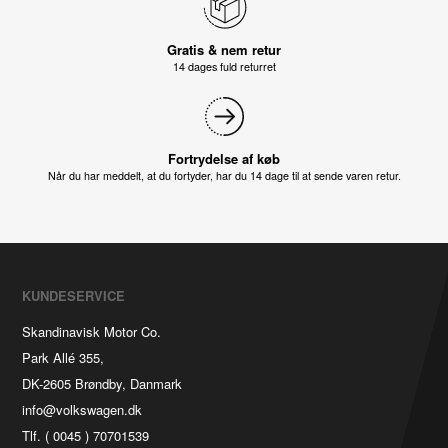
Gratis & nem retur
14 dages fuld returret
Fortrydelse af køb
Når du har meddelt, at du fortyder, har du 14 dage til at sende varen retur.
KUNDESERVICE
Skandinavisk Motor Co.
Park Allé 355,
DK-2605 Brøndby, Danmark
info@volkswagen.dk
Tlf. ( 0045 ) 70701539