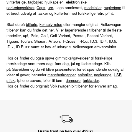
vinterfælge,
tagbøjler
,
hjulkapsler
,
elektroniske
parkeringsskiver
,
Caps
,
ure
, Lego samlesæt,
modelbiler
,
nøgleringe
til
et bredt udvalg af
tasker og kufferter
med forskellige retro print.
Skal du på
bilferie
,
kør-selv rejse
eller mangler originalt Volkswagen
tilbehør kan du finde det her. Vi er lagerførende i tilbehør til de fleste
modeller, up!, Polo, Golf, Golf Variant, Passat, Passat Variant,
Tiguan, Touran, Sharan, Arteon, T-Cross, T-Roc, ID.3, ID.4, ID.5,
ID.7, ID.Buzz samt et hav af udstyr til Volkswagen erhvervsbiler.
Hos os finder du også sjove gimmicks/gaveideer til forskellige
mærkedage som mors dag, fars dag, jul og fødselsdage. Klik
på
Gaveideer
og du vil blive præsenteret for et spændende udvalg af
ideer til gaver, herunder
manchetknapper
,
solbriller
,
nøgleringe
,
USB
stick
, Iphone covers, biler til børn,
dameure
,
tørklæder
.
Hos os finder du originalt Volkswagen biltilbehør for enhver smag.
Gratis fragt på køb over 499 kr.