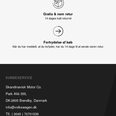
Gratis & nem retur
14 dages fuld returret
Fortrydelse af køb
Når du har meddelt, at du fortyder, har du 14 dage til at sende varen retur.
KUNDESERVICE
Skandinavisk Motor Co.
Park Allé 355,
DK-2605 Brøndby, Danmark
info@volkswagen.dk
Tlf. ( 0045 ) 70701539