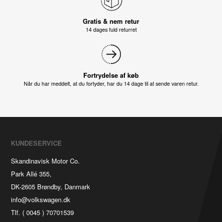
Gratis & nem retur
14 dages fuld returret
Fortrydelse af køb
Når du har meddelt, at du fortyder, har du 14 dage til at sende varen retur.
KUNDESERVICE
Skandinavisk Motor Co.
Park Allé 355,
DK-2605 Brøndby, Danmark
info@volkswagen.dk
Tlf. ( 0045 ) 70701539