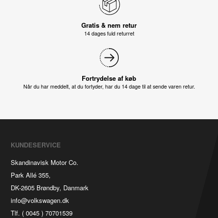
Gratis & nem retur
14 dages fuld returret
Fortrydelse af køb
Når du har meddelt, at du fortyder, har du 14 dage til at sende varen retur.
KUNDESERVICE
Skandinavisk Motor Co.
Park Allé 355,
DK-2605 Brøndby, Danmark
info@volkswagen.dk
Tlf. ( 0045 ) 70701539