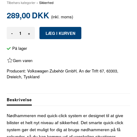
Tilbehørs kategorier
»
Sikkerhed
289,00
DKK
(inkl. moms)
-
+
På lager
Gem varen
Producent: Volkswagen Zubehör GmbH, An der Trift 67, 63303,
Dreieich, Tyskland
Beskrivelse
Nødhammeren med quick-click system er designet til at give
bilister et helt nyt niveau af sikkerhed. Det smarte quick-click
system gør det muligt for dig at bruge nødhammeren på få
sekunder, så du kan komme ud af vanskelige situationer