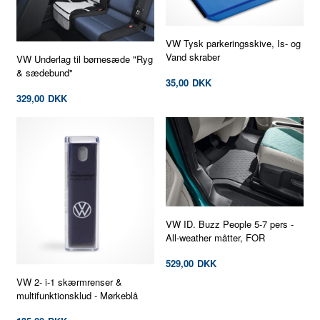
VW Tysk parkeringsskive, Is- og
Vand skraber
VW Underlag til børnesæde "Ryg
& sædebund"
35,00
DKK
329,00
DKK
VW ID. Buzz People 5-7 pers -
All-weather måtter, FOR
529,00
DKK
VW 2- i-1 skærmrenser &
multifunktionsklud - Mørkeblå