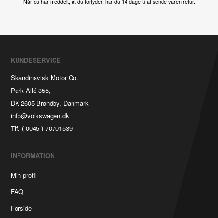
Når du har meddelt, at du fortyder, har du 14 dage til at sende varen retur.
KUNDESERVICE
Skandinavisk Motor Co.
Park Allé 355,
DK-2605 Brøndby, Danmark
info@volkswagen.dk
Tlf. ( 0045 ) 70701539
INFORMATION
Min profil
FAQ
Forside