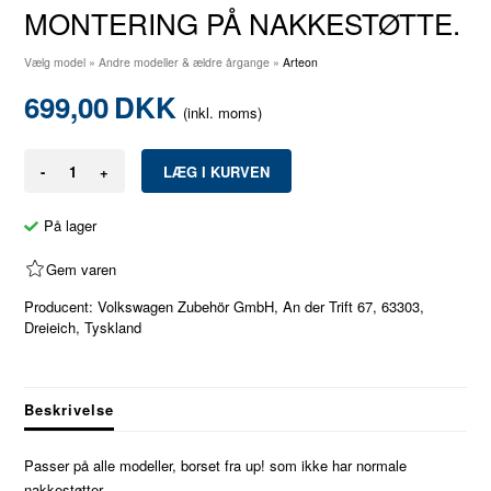
MONTERING PÅ NAKKESTØTTE.
Vælg model
»
Andre modeller & ældre årgange
»
Arteon
699,00
DKK
(inkl. moms)
-
+
På lager
Gem varen
Producent: Volkswagen Zubehör GmbH, An der Trift 67, 63303,
Dreieich, Tyskland
Beskrivelse
Passer på alle modeller, borset fra up! som ikke har normale
nakkestøtter.