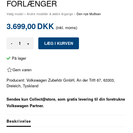
FORLÆNGER
Vælg model
»
Andre modeller & ældre årgange
»
Den nye Multivan
3.699,00
DKK
(inkl. moms)
-
+
På lager
Gem varen
Producent: Volkswagen Zubehör GmbH, An der Trift 67, 63303,
Dreieich, Tyskland
Sendes kun Collect@store, som gratis levering til din foretrukne
Volkswagen Partner.
Beskrivelse