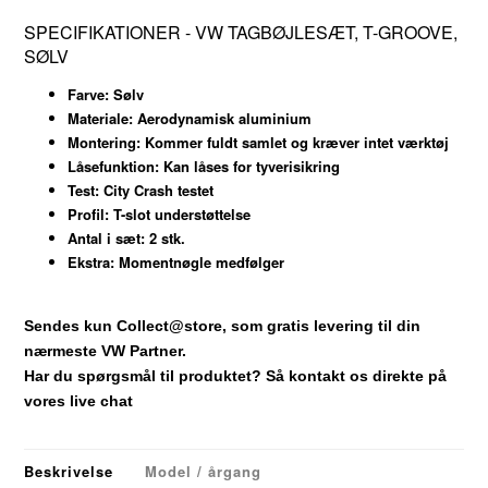
SPECIFIKATIONER - VW TAGBØJLESÆT, T-GROOVE,
SØLV
Farve:
Sølv
Materiale:
Aerodynamisk aluminium
Montering:
Kommer fuldt samlet og kræver intet værktøj
Låsefunktion:
Kan låses for tyverisikring
Test:
City Crash testet
Profil:
T-slot understøttelse
Antal i sæt:
2 stk.
Ekstra:
Momentnøgle medfølger
Sendes kun Collect@store, som gratis levering til din
nærmeste VW Partner.
Har du spørgsmål til produktet? Så kontakt os direkte på
vores live chat
Beskrivelse
Model / årgang