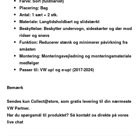
Farve:
Sort (fuldnarvet)
Placering:
Bag
Antal:
1 sæt = 2 stk.
Materiale:
Langtidsholdbart og slidstærkt
Beskyttelse:
Beskytter undervogn, sideskørter og dør mod
ridser og snavs
Funktion:
Reducerer stænk og minimerer påvirkning fra
småsten
Montering:
Monteringsvejledning og monteringsmateriale
medfølger
Passer til:
VW up! og e-up! (2017-2024)
Bemærk
Sendes kun Collect@store, som gratis levering til din nærmeste
VW Partner.
Har du spørgsmål til produktet? Så kontakt os direkte på vores
live chat