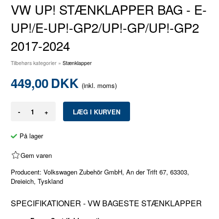
VW UP! STÆNKLAPPER BAG - E-
UP!/E-UP!-GP2/UP!-GP/UP!-GP2
2017-2024
Tilbehørs kategorier
»
Stænklapper
449,00
DKK
(inkl. moms)
-
+
På lager
Gem varen
Producent: Volkswagen Zubehör GmbH, An der Trift 67, 63303,
Dreieich, Tyskland
SPECIFIKATIONER - VW BAGESTE STÆNKLAPPER