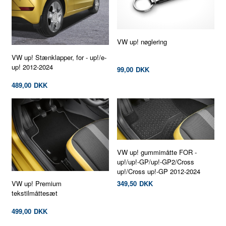
VW up! nøglering
VW up! Stænklapper, for - up!/e-
up! 2012-2024
99,00
DKK
489,00
DKK
VW up! gummimåtte FOR -
up!/up!-GP/up!-GP2/Cross
up!/Cross up!-GP 2012-2024
349,50
DKK
VW up! Premium
tekstilmåttesæt
499,00
DKK