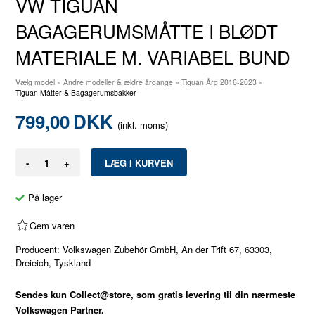
VW TIGUAN
BAGAGERUMSMÅTTE I BLØDT
MATERIALE M. VARIABEL BUND
Vælg model
»
Andre modeller & ældre årgange
»
Tiguan Årg 2016-2023
»
Tiguan Måtter & Bagagerumsbakker
799,00
DKK
(inkl. moms)
-
+
På lager
Gem varen
Producent: Volkswagen Zubehör GmbH, An der Trift 67, 63303,
Dreieich, Tyskland
Sendes kun Collect@store, som gratis levering til din nærmeste
Volkswagen Partner.