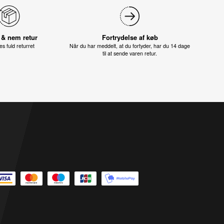
 & nem retur
Fortrydelse af køb
s fuld returret
Når du har meddelt, at du fortyder, har du 14 dage
til at sende varen retur.