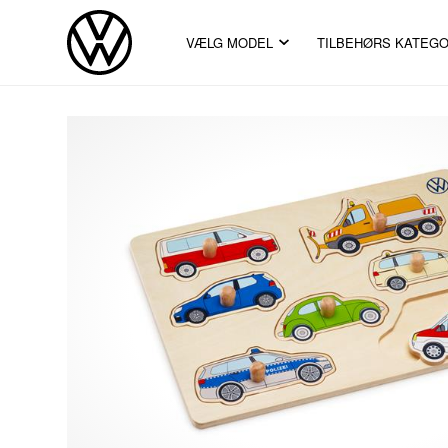
VÆLG MODEL
TILBEHØRS KATEGO