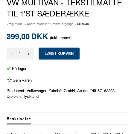
VW MULTIVAN - TEKSTILMÅTTE
TIL 1'ST SÆDERÆKKE
Vælg model
»
Andre modeller & ældre årgange
»
Multivan
399,00
DKK
(inkl. moms)
-
+
På lager
Gem varen
Producent: Volkswagen Zubehör GmbH, An der Trift 67, 63303,
Dreieich, Tyskland
Beskrivelse