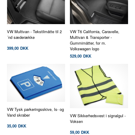
VW T6 California, Caravelle,
VW Multivan - Tekstilmåtte til 2
Multivan & Transporter -
´nd sæderække
Gummimåtter, for m.
399,00
DKK
Volkswagen logo
529,00
DKK
VW Tysk parkeringsskive, Is- og
Vand skraber
VW Sikkerhedsvest i signalgul -
Voksen
35,00
DKK
59,00
DKK