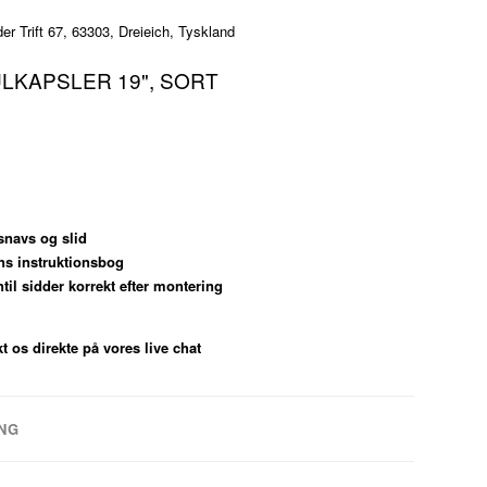
 Trift 67, 63303, Dreieich, Tyskland
ULKAPSLER 19", SORT
snavs og slid
ens instruktionsbog
til sidder korrekt efter montering
t os direkte på vores live chat
NG