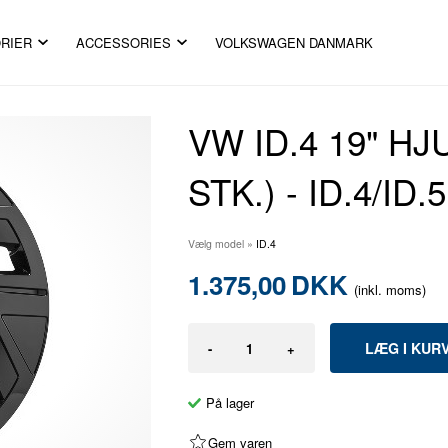
RIER
ACCESSORIES
VOLKSWAGEN DANMARK
VW ID.4 19" H
STK.) - ID.4/ID.
Vælg model
»
ID.4
1.375,00
DKK
(inkl. moms)
-
+
På lager
Gem varen