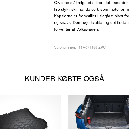
Giv dine stålfælge et stilrent løft med de
fire styk i skinnende sort, som matcher mo
Kapslerne er fremstillet i slagfast plast
og snavs. Den høje kvalitet og det flotte f
forventer af Volkswagen.
Varenummer::
11A071459 ZKC
KUNDER KØBTE OGSÅ