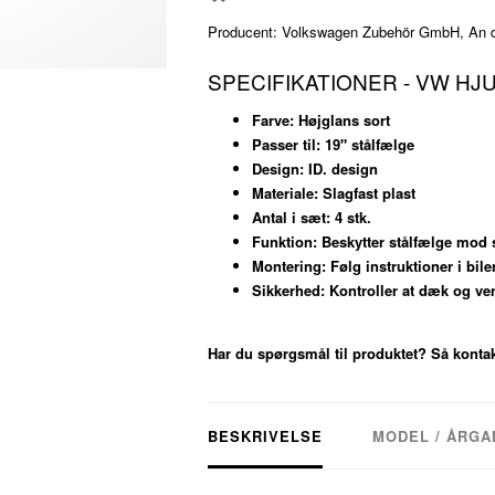
Producent: Volkswagen Zubehör GmbH, An der
SPECIFIKATIONER - VW HJ
Farve:
Højglans sort
Passer til:
19" stålfælge
Design:
ID. design
Materiale:
Slagfast plast
Antal i sæt:
4 stk.
Funktion:
Beskytter stålfælge mod 
Montering:
Følg instruktioner i bil
Sikkerhed:
Kontroller at dæk og ven
Har du spørgsmål til produktet? Så kontak
BESKRIVELSE
MODEL / ÅRGA