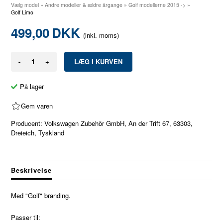
Vælg model
»
Andre modeller & ældre årgange
»
Golf modellerne 2015 ->
»
Golf Limo
499,00
DKK
(inkl. moms)
-
+
På lager
Gem varen
Producent: Volkswagen Zubehör GmbH, An der Trift 67, 63303,
Dreieich, Tyskland
Beskrivelse
Med "Golf" branding.
Passer til: