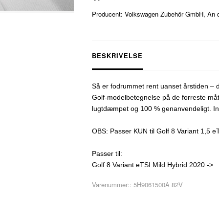
Producent: Volkswagen Zubehör GmbH, An der
BESKRIVELSE
Så er fodrummet rent uanset årstiden – d
Golf-modelbetegnelse på de forreste mått
lugtdæmpet og 100 % genanvendeligt. Ind
OBS: Passer KUN til Golf 8 Variant 1,5 eT
Passer til:
Golf 8 Variant eTSI Mild Hybrid 2020 ->
Varenummer::
5H9061500A 82V