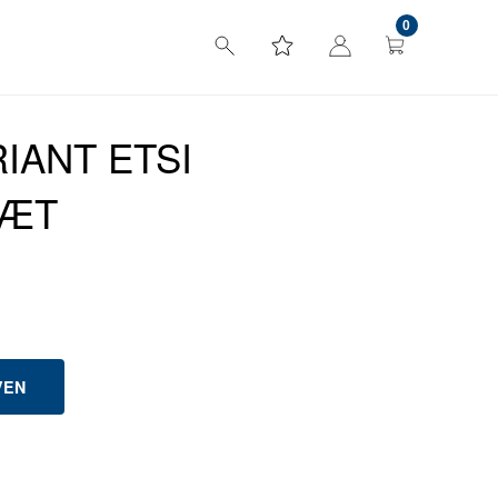
0
IANT ETSI
SÆT