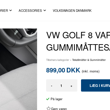
RIER
ACCESSORIES
VOLKSWAGEN DANMARK
VW GOLF 8 VAR
GUMMIMÅTTE
Tilbehørs kategorier
»
Tekstilmåtter & Gummimåtter
899,00
DKK
(inkl. moms)
-
+
På lager
Gem varen