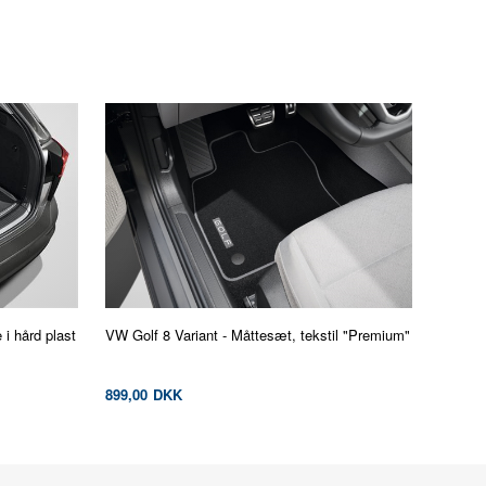
i hård plast
VW Golf 8 Variant - Måttesæt, tekstil "Premium"
899,00
DKK