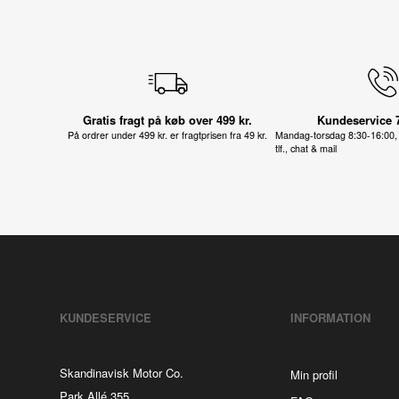
Gratis fragt på køb over 499 kr.
Kundeservice 
På ordrer under 499 kr. er fragtprisen fra 49 kr.
Mandag-torsdag 8:30-16:00, 
tlf., chat & mail
KUNDESERVICE
INFORMATION
Skandinavisk Motor Co.
Min profil
Park Allé 355,